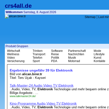
crs4all.de
Willkommen
Samstag, 8. August 2026
|
Sitemap
Last mi
Produkt Gruppen
Wirtschaft
Trinken
Software
Partnerschaft
Mode
Wellness
Transport
Reise
Nachrichten
Lifestyle
Video
Telefon
Politik
Musik
Kunst
Versicherung
Sport
PDA
Motorrad
Kontakte
Ergebnisse ungefähr 39 für Elektronik
Bild von
alican.birer.tr
Titel: Ters Uçak - Kayseri
Talk-Master-24 Audio Video TV Elektronik
..Audio, Video, TV,
Elektronik
Technologie und mehr bequem online z
Billige Angebote . ...
www.talkmaster24.de/
Kino-Programme Audio Video TV Elektronik
..Audio, Video, TV,
Elektronik
Technologie und mehr bequem online z