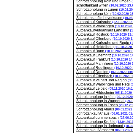
Schrottabholung Köln und umgeb
schrottankauf witten
(10.02.2020 23:
Schrottabholung in Lünen
(10.02.20
Schrottabholung köln
(10.02.2020 2
Schrottankauf in Leverkusen
(19.03
Autoankauf Karlsruhe
(22.10.2020 2
Autoankauf Waiblingen
(10.10.2020
AutoankaufAutoankauf Landshut
(
Autoankauf Rostock
(10.10.2020 13:
Autoankauf Offenburg
(10.10.2020 1
Autoankauf Karlsruhe und Regio
(
Autoankauf Heidelberg
(10.10.2020
Autoankauf Bonn
(10.10.2020 14:09:
Autoankauf Chemnitz
(10.10.2020 1
Autoankauf Frankfurt
(10.10.2020 14
Autoankauf Mannheim
(10.10.2020 
Autoankauf Reutlingen
(10.10.2020 
Autoankauf Dorsten
(10.10.2020 14:
Autoankauf Offenbach
(10.10.2020 
Autoankauf Velbert und Region
(30
Autoankauf Waiblingen und Regi
(
Autoankauf Leipzig
(05.11.2020 16:1
Autoankauf Hildesheim
(05.11.2020
Schrottabholung in köln
(29.12.2020
Schrottabholung in Wuppertal
(29.1
Schrottabholung in Essen
(29.12.20
Schrottabholung Ahaus
(06.01.2021
Schrottankauf Ahaus
(06.01.2021 01
Autoankauf gummersbach
(27.06.2
Schrottabholung Krefeld
(13.04.201
Schrottabholung in dortmund
(10.0
Schrottankauf Arnsberg
(06.01.2021