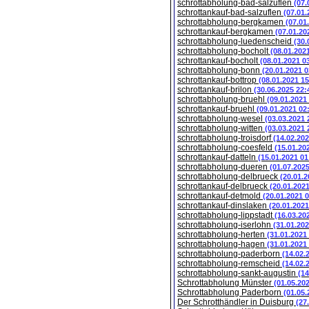
schrottabholung-bad-salzuflen
(07.
schrottankauf-bad-salzuflen
(07.01.
schrottabholung-bergkamen
(07.01
schrottankauf-bergkamen
(07.01.20
schrottabholung-luedenscheid
(30.
schrottabholung-bocholt
(08.01.202
schrottankauf-bocholt
(08.01.2021 0
schrottabholung-bonn
(20.01.2021 0
schrottankauf-bottrop
(08.01.2021 15
schrottankauf-brilon
(30.06.2025 22:
schrottabholung-bruehl
(09.01.2021
schrottankauf-bruehl
(09.01.2021 02
schrottabholung-wesel
(03.03.2021 
schrottabholung-witten
(03.03.2021 
schrottabholung-troisdorf
(14.02.202
schrottabholung-coesfeld
(15.01.20
schrottankauf-datteln
(15.01.2021 01
schrottabholung-dueren
(01.07.202
schrottabholung-delbrueck
(20.01.2
schrottankauf-delbrueck
(20.01.202
schrottankauf-detmold
(20.01.2021 
schrottankauf-dinslaken
(20.01.2021
schrottabholung-lippstadt
(16.03.20
schrottabholung-iserlohn
(31.01.202
schrottabholung-herten
(31.01.2021
schrottabholung-hagen
(31.01.2021
schrottabholung-paderborn
(14.02.
schrottabholung-remscheid
(14.02.
schrottabholung-sankt-augustin
(14
Schrottabholung Münster
(01.05.20
Schrottabholung Paderborn
(01.05.
Der Schrotthändler in Duisburg
(27