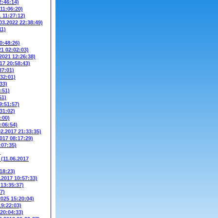
2:46:14)
 11:06:20)
1 11:27:12)
03.2022 22:38:49)
11)
0:48:26)
21 02:02:03)
.2021 12:26:38)
17 20:58:43)
37:01)
:32:01)
33)
:51)
51)
9:51:57)
31:02)
:00)
:06:54)
02.2017 21:33:35)
2017 08:17:29)
:07:35)
)
W
(11.06.2017
18:23)
.2017 10:57:33)
 13:35:37)
7)
2025 15:20:04)
19:22:03)
 20:04:33)