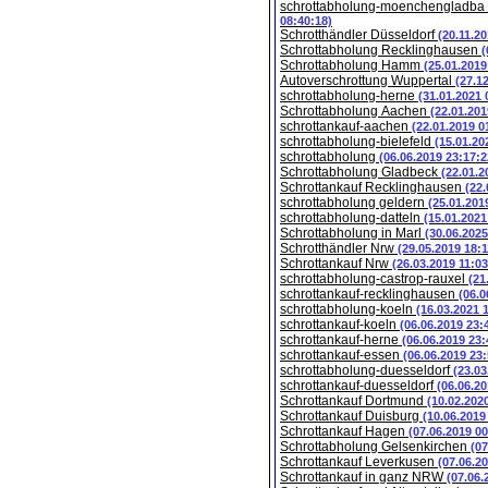
schrottabholung-moenchengladba
08:40:18)
Schrotthändler Düsseldorf
(20.11.2
Schrottabholung Recklinghausen
(
Schrottabholung Hamm
(25.01.2019
Autoverschrottung Wuppertal
(27.1
schrottabholung-herne
(31.01.2021 
Schrottabholung Aachen
(22.01.201
schrottankauf-aachen
(22.01.2019 0
schrottabholung-bielefeld
(15.01.20
schrottabholung
(06.06.2019 23:17:2
Schrottabholung Gladbeck
(22.01.2
Schrottankauf Recklinghausen
(22.
schrottabholung geldern
(25.01.201
schrottabholung-datteln
(15.01.2021
Schrottabholung in Marl
(30.06.2025
Schrotthändler Nrw
(29.05.2019 18:1
Schrottankauf Nrw
(26.03.2019 11:03
schrottabholung-castrop-rauxel
(21
schrottankauf-recklinghausen
(06.0
schrottabholung-koeln
(16.03.2021 
schrottankauf-koeln
(06.06.2019 23:
schrottankauf-herne
(06.06.2019 23:
schrottankauf-essen
(06.06.2019 23:
schrottabholung-duesseldorf
(23.03
schrottankauf-duesseldorf
(06.06.20
Schrottankauf Dortmund
(10.02.202
Schrottankauf Duisburg
(10.06.2019
Schrottankauf Hagen
(07.06.2019 00
Schrottabholung Gelsenkirchen
(07
Schrottankauf Leverkusen
(07.06.2
Schrottankauf in ganz NRW
(07.06.