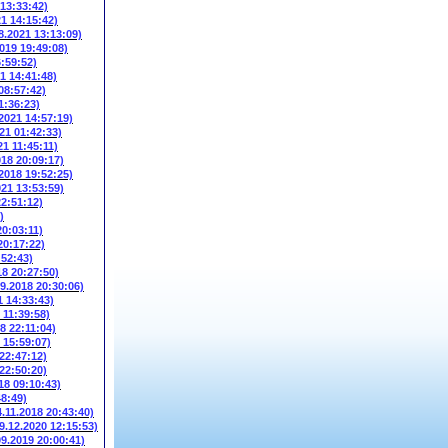
 13:33:42)
21 14:15:42)
8.2021 13:13:09)
2019 19:49:08)
6:59:52)
1 14:41:48)
08:57:42)
1:36:23)
.2021 14:57:19)
21 01:42:33)
21 11:45:11)
018 20:09:17)
.2018 19:52:25)
021 13:53:59)
22:51:12)
)
20:03:11)
20:17:22)
:52:43)
18 20:27:50)
09.2018 20:30:06)
1 14:33:43)
 11:39:58)
8 22:11:04)
 15:59:07)
 22:47:12)
 22:50:20)
18 09:10:43)
48:49)
4.11.2018 20:43:40)
9.12.2020 12:15:53)
09.2019 20:00:41)