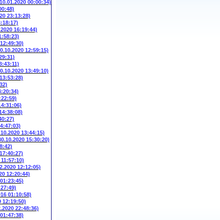
(10.01.2020 00:00:34)
00:48)
20 23:13:28)
3:18:17)
.2020 16:19:44)
1:58:23)
 12:49:30)
10.10.2020 12:59:15)
29:31)
3:43:11)
10.10.2020 13:49:10)
 13:53:28)
32)
4:20:34)
:22:59)
14:31:06)
14:38:08)
40:27)
14:47:03)
.10.2020 13:44:15)
30.10.2020 15:30:20)
8:42)
 17:40:27)
 11:57:10)
2.2020 12:12:05)
20 12:20:44)
 01:23:45)
:27:49)
016 01:10:58)
9 12:19:50)
2.2020 22:48:36)
 01:47:38)