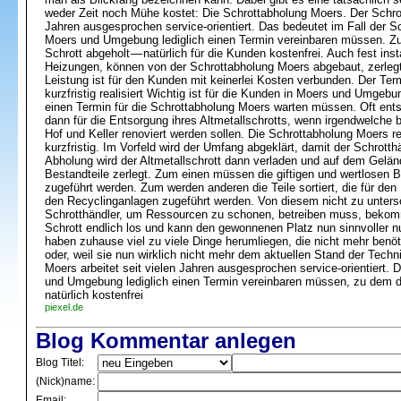
weder Zeit noch Mühe kostet: Die Schrottabholung Moers. Der Schrott
Jahren ausgesprochen service-orientiert. Das bedeutet im Fall der 
Moers und Umgebung lediglich einen Termin vereinbaren müssen. Zum
Schrott abgeholt — natürlich für die Kunden kostenfrei. Auch fest inst
Heizungen, können von der Schrottabholung Moers abgebaut, zerleg
Leistung ist für den Kunden mit keinerlei Kosten verbunden. Der Ter
kurzfristig realisiert Wichtig ist für die Kunden in Moers und Umgebun
einen Termin für die Schrottabholung Moers warten müssen. Oft ents
dann für die Entsorgung ihres Altmetallschrotts, wenn irgendwelche
Hof und Keller renoviert werden sollen. Die Schrottabholung Moers re
kurzfristig. Im Vorfeld wird der Umfang abgeklärt, damit der Schrott
Abholung wird der Altmetallschrott dann verladen und auf dem Gelän
Bestandteile zerlegt. Zum einen müssen die giftigen und wertlosen Be
zugeführt werden. Zum werden anderen die Teile sortiert, die für den
den Recyclinganlagen zugeführt werden. Von diesem nicht zu unter
Schrotthändler, um Ressourcen zu schonen, betreiben muss, bekommt
Schrott endlich los und kann den gewonnenen Platz nun sinnvoller nut
haben zuhause viel zu viele Dinge herumliegen, die nicht mehr benöti
oder, weil sie nun wirklich nicht mehr dem aktuellen Stand der Tech
Moers arbeitet seit vielen Jahren ausgesprochen service-orientiert.
und Umgebung lediglich einen Termin vereinbaren müssen, zu dem de
natürlich kostenfrei
piexel.de
Blog Kommentar anlegen
Blog Titel:
(Nick)name:
Email: