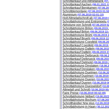
Schrottankauf und Altmetallank
(07
Schrottankauf Aachen
(06.01.2021 0
Schrottankauf Bergkamen
(07.06.20
Schrottdemontage
(07.06.2019 01:5
Aluminium
(07.06.2019 02:01:15)
Holt Altmetallschrott ab
(07.06.2019 
Schrottabholung und Entrümpelu
(
Abholung von Schrott
(07.06.2019 0
Schrottabholung Brilon
(09.06.2019 
Schrottankauf Brilon
(09.06.2019 22:
Schrottabholung Brühl
(09.06.2019 
Schrottankauf Bruehl
(09.06.2019 22
Schrottabholung Coesfeld
(09.06.2
Schrottankauf Coesfeld
(09.06.2019
Schrottabholung Datteln
(09.06.201
Schrottankauf Datteln
(09.06.2019 2
Schrottabholung Delbrueck
(09.06.
Schrottankauf Delbrueck
(09.06.201
Schrottankauf Detmold
(09.06.2019 
Schrottabholung Dinslaken
(18.08.
Schrottankauf Dinslaken
(09.06.201
Schrottabholung Duelmen
(10.06.2
Schrottankauf Duelmen
(10.06.2019
Schrottabholung Dueren
(10.06.201
Schrottankauf Dueren
(10.06.2019 0
Schrottabholung Duesseldorf
(10.0
Altmetall und Schrott
(10.06.2019 00
Faire Preise
(10.06.2019 00:42:49)
Schrottabholung Velbert
(19.08.202
Schrottabholung Bochum
(27.08.20
Schrotthändler Nrw plus
(12.09.201
Schrottabholung in Haan
(30.12.201