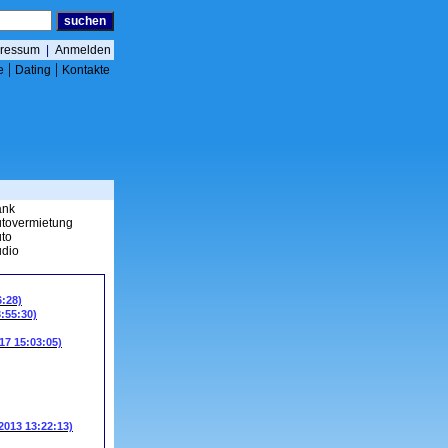
ressum
|
Anmelden
|
|
e
Dating
Kontakte
ank
tovermietung
to
dio
6:28)
3:55:30)
17 15:03:05)
.2013 13:22:13)