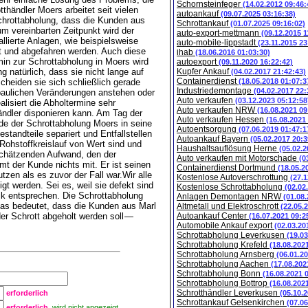
Schornsteinfeger
(14.02.2012 09:46:
händler Moers arbeitet seit vielen
autoankauf
(09.07.2025 03:16:38)
Schrottabholung, dass die Kunden aus
Schrottankauf
(01.07.2025 09:16:02)
 vereinbarten Zeitpunkt wird der
auto-export-mettmann
(09.12.2015 1
allierte Anlagen, wie beispielsweise
auto-mobile-lippstadt
(23.11.2015 23
t und abgefahren werden. Auch diese
ihab
(18.06.2016 01:03:30)
min zur Schrottabholung in Moers wird
autoexport
(09.11.2020 16:22:42)
g natürlich, dass sie nicht lange auf
Kupfer Ankauf
(04.02.2017 21:42:43)
Containerdienst
cheiden sie sich schließlich gerade
(18.05.2018 01:07:3
Industriedemontage
(04.02.2017 22:
 baulichen Veränderungen anstehen oder
Auto verkaufen
(03.12.2023 05:12:58
alisiert die Abholtermine sehr
Auto verkaufen NRW
(16.08.2021 09
händler disponieren kann. Am Tag der
Auto verkaufen Hessen
(16.08.2021
de der Schrottabholung Moers in seine
Autoentsorgung
(07.06.2019 01:47:1
standteile separiert und Entfallstellen
Autoankauf Bayern
(05.02.2017 20:3
 Rohstoffkreislauf von Wert sind und
Haushaltsauflösung Herne
(05.02.2
schätzenden Aufwand, den der
Auto verkaufen mit Motorschade
(0
 der Kunde nichts mit. Er ist seinen
Containerdienst Dortmund
(18.05.2
zen als es zuvor der Fall war.Wir alle
Kostenlose Autoverschrottung
(27.1
gt werden. Sei es, weil sie defekt sind
Kostenlose Schrottabholung
(02.02
nik entsprechen. Die Schrottabholung
Anlagen Demontagen NRW
(01.08
 Das bedeutet, dass die Kunden aus Marl
Altmetall und Elektroschrott
(22.05.
r Schrott abgeholt werden soll —
Autoankauf Center
(16.07.2021 09:2
Automobile Ankauf export
(02.03.20
Schrottabholung Leverkusen
(19.0
Schrottabholung Krefeld
(18.08.202
Schrottabholung Arnsberg
(06.01.2
Schrottabholung Aachen
(17.08.202
Schrottabholung Bonn
(16.08.2021 
Schrottabholung Bottrop
(16.08.202
Schrotthändler Leverkusen
erforderlich
(05.10.
Schrottankauf Gelsenkirchen
(07.0
erforderlich
, wird nicht angezeigt.