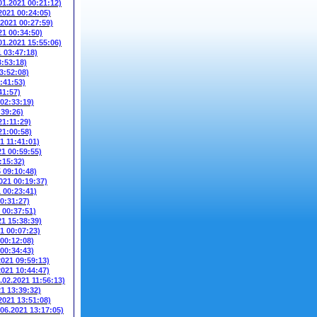
01.2021 00:21:12)
2021 00:24:05)
.2021 00:27:59)
21 00:34:50)
01.2021 15:55:06)
1 03:47:18)
3:53:18)
3:52:08)
:41:53)
41:57)
 02:33:19)
:39:26)
21:11:29)
21:00:58)
1 11:41:01)
21 00:59:55)
:15:32)
5 09:10:48)
021 00:19:37)
1 00:23:41)
00:31:27)
 00:37:51)
21 15:38:39)
1 00:07:23)
 00:12:08)
 00:34:43)
2021 09:59:13)
2021 10:44:47)
.02.2021 11:56:13)
21 13:39:32)
2021 13:51:08)
.06.2021 13:17:05)