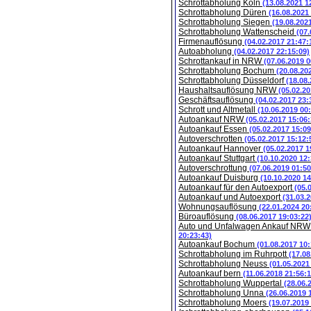
Schrottabholung Köln
(13.08.2021 1
Schrottabholung Düren
(16.08.2021
Schrottabholung Siegen
(19.08.202
Schrottabholung Wattenscheid
(07.
Firmenauflösung
(04.02.2017 21:47:
Autoabholung
(04.02.2017 22:15:09)
Schrottankauf in NRW
(07.06.2019 0
Schrottabholung Bochum
(20.08.20
Schrottabholung Düsseldorf
(18.08
Haushaltsauflösung NRW
(05.02.20
Geschäftsauflösung
(04.02.2017 23:
Schrott und Altmetall
(10.06.2019 00
Autoankauf NRW
(05.02.2017 15:06:
Autoankauf Essen
(05.02.2017 15:09
Autoverschrotten
(05.02.2017 15:12:
Autoankauf Hannover
(05.02.2017 1
Autoankauf Stuttgart
(10.10.2020 12:
Autoverschrottung
(07.06.2019 01:50
Autoankauf Duisburg
(10.10.2020 14
Autoankauf für den Autoexport
(05.
Autoankauf und Autoexport
(31.03.
Wohnungsauflösung
(22.01.2024 20
Büroauflösung
(08.06.2017 19:03:22
Auto und Unfalwagen Ankauf NR
20:23:43)
Autoankauf Bochum
(01.08.2017 10:
Schrottabholung im Ruhrpott
(17.08
Schrottabholung Neuss
(01.05.2021
Autoankauf bern
(11.06.2018 21:56:1
Schrottabholung Wuppertal
(28.06.
Schrottabholung Unna
(26.06.2019 
Schrottabholung Moers
(19.07.2019