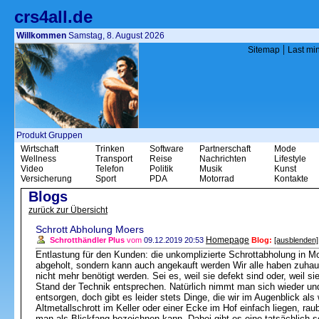
crs4all.de
Willkommen
Samstag, 8. August 2026
|
Sitemap
Last mi
Produkt Gruppen
Wirtschaft
Trinken
Software
Partnerschaft
Mode
Wellness
Transport
Reise
Nachrichten
Lifestyle
Video
Telefon
Politik
Musik
Kunst
Versicherung
Sport
PDA
Motorrad
Kontakte
Blogs
zurück zur Übersicht
Schrott Abholung Moers
Homepage
Schrotthändler Plus
vom
09.12.2019 20:53
Blog:
[ausblenden]
Entlastung für den Kunden: die unkomplizierte Schrottabholung in Moe
abgeholt, sondern kann auch angekauft werden Wir alle haben zuhaus
nicht mehr benötigt werden. Sei es, weil sie defekt sind oder, weil s
Stand der Technik entsprechen. Natürlich nimmt man sich wieder und
entsorgen, doch gibt es leider stets Dinge, die wir im Augenblick als
Altmetallschrott im Keller oder einer Ecke im Hof einfach liegen, rau
man als Blickfang bezeichnen kann. Dabei gibt es eine tatsächlich 