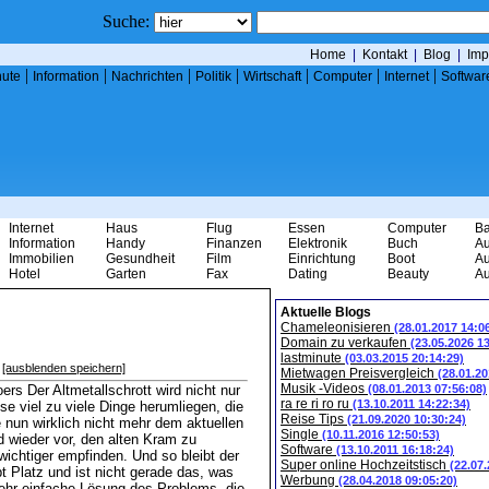
Suche:
Home
|
Kontakt
|
Blog
|
Imp
|
|
|
|
|
|
|
nute
Information
Nachrichten
Politik
Wirtschaft
Computer
Internet
Softwar
Internet
Haus
Flug
Essen
Computer
B
Information
Handy
Finanzen
Elektronik
Buch
Au
Immobilien
Gesundheit
Film
Einrichtung
Boot
Au
Hotel
Garten
Fax
Dating
Beauty
Au
Aktuelle Blogs
Chameleonisieren
(28.01.2017 14:0
Domain zu verkaufen
(23.05.2026 1
lastminute
(03.03.2015 20:14:29)
[ausblenden speichern]
Mietwagen Preisvergleich
(28.01.20
Musik -Videos
rs Der Altmetallschrott wird nicht nur
(08.01.2013 07:56:08)
ra re ri ro ru
(13.10.2011 14:22:34)
e viel zu viele Dinge herumliegen, die
Reise Tips
(21.09.2020 10:30:24)
ie nun wirklich nicht mehr dem aktuellen
Single
(10.11.2016 12:50:53)
 wieder vor, den alten Kram zu
Software
(13.10.2011 16:18:24)
 wichtiger empfinden. Und so bleibt der
Super online Hochzeitstisch
(22.07
bt Platz und ist nicht gerade das, was
Werbung
(28.04.2018 09:05:20)
sehr einfache Lösung des Problems, die