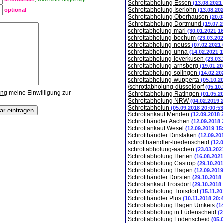
Schrottabholung Essen
(13.08.2021
Schrottabholung Iserlohn
optional
(13.08.20
Schrottabholung Oberhausen
(20.0
Schrottabholung Dortmund
(19.07.
schrottabholung-marl
(30.01.2021 1
schrottabholung-bochum
(23.03.202
schrottabholung-neuss
(07.02.2021 
schrottabholung-unna
(14.02.2021 1
schrottabholung-leverkusen
(23.03
schrottabholung-arnsberg
(19.01.20
schrottabholung-solingen
(14.02.20
schrottabholung-wupperta
(05.10.2
/schrottabholung-düsseldorf
(05.10
ung
meine Einwilligung zur
Schrottabholung Ratingen
(01.05.2
Schrottabholung NRW
(04.02.2019 
Schrottabholun
(05.09.2018 20:00:53
Schrottankauf Menden
(12.09.2018 
Schrotthändler Aachen
(12.09.2018 
Schrottankauf Wesel
(12.09.2019 15
Schrotthändler Dinslaken
(12.09.20
schrotthaendler-luedenscheid
(12.
schrottabholung-aachen
(23.03.202
Schrottabholung Herten
(16.08.2021
Schrottabholung Castrop
(29.10.201
Schrottabholung Hagen
(12.09.2019
Schrotthändler Dorsten
(29.10.2018
Schrottankauf Troisdorf
(29.10.2018
Schrottabholung Troisdorf
(15.11.20
Schrotthändler Plus
(10.11.2018 20:
Schrottabholung Hagen Umkeis
(1
Schrottabholung in Lüdenscheid
(2
Schrottabholung Lüdenscheid
(05.