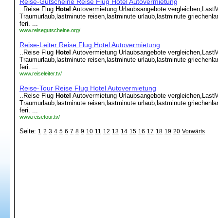
Reise-Gutscheine Reise Flug Hotel Autovermietung
..Reise Flug
Hotel
Autovermietung Urlaubsangebote vergleichen,LastM
Traumurlaub,lastminute reisen,lastminute urlaub,lastminute griechenl
feri. ...
www.reisegutscheine.org/
Reise-Leiter Reise Flug Hotel Autovermietung
..Reise Flug
Hotel
Autovermietung Urlaubsangebote vergleichen,LastM
Traumurlaub,lastminute reisen,lastminute urlaub,lastminute griechenl
feri. ...
www.reiseleiter.tv/
Reise-Tour Reise Flug Hotel Autovermietung
..Reise Flug
Hotel
Autovermietung Urlaubsangebote vergleichen,LastM
Traumurlaub,lastminute reisen,lastminute urlaub,lastminute griechenl
feri. ...
www.reisetour.tv/
Seite:
1
2
3
4
5
6
7
8
9
10
11
12
13
14
15
16
17
18
19
20
Vorwärts