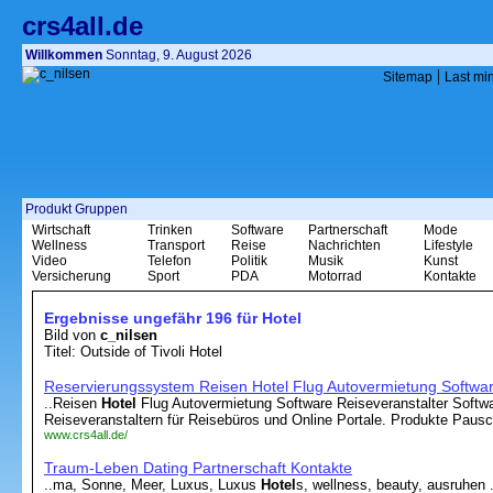
crs4all.de
Willkommen
Sonntag, 9. August 2026
|
Sitemap
Last mi
Produkt Gruppen
Wirtschaft
Trinken
Software
Partnerschaft
Mode
Wellness
Transport
Reise
Nachrichten
Lifestyle
Video
Telefon
Politik
Musik
Kunst
Versicherung
Sport
PDA
Motorrad
Kontakte
Ergebnisse ungefähr 196 für Hotel
Bild von
c_nilsen
Titel: Outside of Tivoli Hotel
Reservierungssystem Reisen Hotel Flug Autovermietung Softwar
..Reisen
Hotel
Flug Autovermietung Software Reiseveranstalter Soft
Reiseveranstaltern für Reisebüros und Online Portale. Produkte Pausch
www.crs4all.de/
Traum-Leben Dating Partnerschaft Kontakte
..ma, Sonne, Meer, Luxus, Luxus
Hotel
s, wellness, beauty, ausruhen .