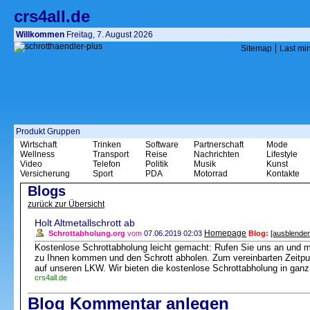
crs4all.de
Willkommen
Freitag, 7. August 2026
|
Sitemap
Last mi
Produkt Gruppen
Wirtschaft
Trinken
Software
Partnerschaft
Mode
Wellness
Transport
Reise
Nachrichten
Lifestyle
Video
Telefon
Politik
Musik
Kunst
Versicherung
Sport
PDA
Motorrad
Kontakte
Blogs
zurück zur Übersicht
Holt Altmetallschrott ab
Homepage
Schrottabholung.org
vom
07.06.2019 02:03
Blog:
[ausblenden
Kostenlose Schrottabholung leicht gemacht: Rufen Sie uns an und 
zu Ihnen kommen und den Schrott abholen. Zum vereinbarten Zeitpunk
auf unseren LKW. Wir bieten die kostenlose Schrottabholung in gan
crs4all.de
Blog Kommentar anlegen