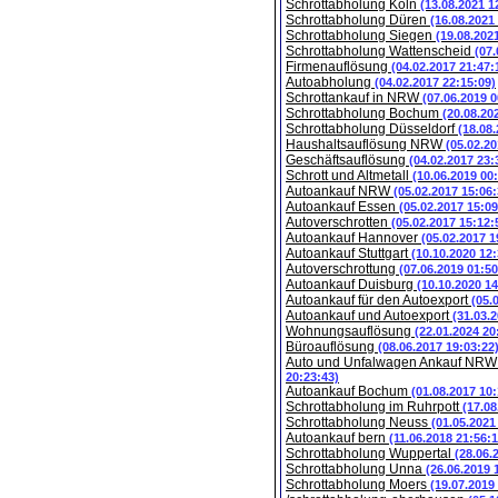
Schrottabholung Köln
(13.08.2021 1
Schrottabholung Düren
(16.08.2021
Schrottabholung Siegen
(19.08.202
Schrottabholung Wattenscheid
(07.
Firmenauflösung
(04.02.2017 21:47:
Autoabholung
(04.02.2017 22:15:09)
Schrottankauf in NRW
(07.06.2019 0
Schrottabholung Bochum
(20.08.20
Schrottabholung Düsseldorf
(18.08
Haushaltsauflösung NRW
(05.02.20
Geschäftsauflösung
(04.02.2017 23:
Schrott und Altmetall
(10.06.2019 00
Autoankauf NRW
(05.02.2017 15:06:
Autoankauf Essen
(05.02.2017 15:09
Autoverschrotten
(05.02.2017 15:12:
Autoankauf Hannover
(05.02.2017 1
Autoankauf Stuttgart
(10.10.2020 12:
Autoverschrottung
(07.06.2019 01:50
Autoankauf Duisburg
(10.10.2020 14
Autoankauf für den Autoexport
(05.
Autoankauf und Autoexport
(31.03.
Wohnungsauflösung
(22.01.2024 20
Büroauflösung
(08.06.2017 19:03:22
Auto und Unfalwagen Ankauf NR
20:23:43)
Autoankauf Bochum
(01.08.2017 10:
Schrottabholung im Ruhrpott
(17.08
Schrottabholung Neuss
(01.05.2021
Autoankauf bern
(11.06.2018 21:56:1
Schrottabholung Wuppertal
(28.06.
Schrottabholung Unna
(26.06.2019 
Schrottabholung Moers
(19.07.2019