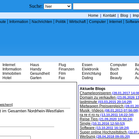
Suche:
Home
|
Kontakt
|
Blog
|
Imp
|
|
|
|
|
|
|
nute
Information
Nachrichten
Politik
Wirtschaft
Computer
Internet
Softwar
Internet
Haus
Flug
Essen
Computer
B
Information
Handy
Finanzen
Elektronik
Buch
Au
Immobilien
Gesundheit
Film
Einrichtung
Boot
Au
Hotel
Garten
Fax
Dating
Beauty
Au
Aktuelle Blogs
Chameleonisieren
(28.01.2017 14:0
Domain zu verkaufen
(23.05.2026 1
lastminute
(03.03.2015 20:14:29)
eichern]
Mietwagen Preisvergleich
(28.01.20
Musik -Videos
t im Gesamten Nordrhein-Westfalen
(08.01.2013 07:56:08)
ra re ri ro ru
(13.10.2011 14:22:34)
Reise Tips
(21.09.2020 10:30:24)
Single
(10.11.2016 12:50:53)
Software
(13.10.2011 16:18:24)
Super online Hochzeitstisch
(22.07
Werbung
(28.04.2018 09:05:20)