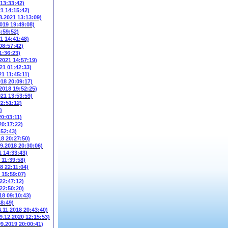
 13:33:42)
21 14:15:42)
8.2021 13:13:09)
2019 19:49:08)
6:59:52)
1 14:41:48)
08:57:42)
1:36:23)
.2021 14:57:19)
21 01:42:33)
21 11:45:11)
018 20:09:17)
.2018 19:52:25)
021 13:53:59)
22:51:12)
)
20:03:11)
20:17:22)
:52:43)
18 20:27:50)
09.2018 20:30:06)
1 14:33:43)
 11:39:58)
8 22:11:04)
 15:59:07)
 22:47:12)
 22:50:20)
18 09:10:43)
48:49)
4.11.2018 20:43:40)
9.12.2020 12:15:53)
09.2019 20:00:41)