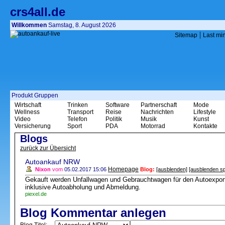
crs4all.de
Willkommen
Samstag, 8. August 2026
|
Sitemap
Last mi
Produkt Gruppen
Wirtschaft
Trinken
Software
Partnerschaft
Mode
Wellness
Transport
Reise
Nachrichten
Lifestyle
Video
Telefon
Politik
Musik
Kunst
Versicherung
Sport
PDA
Motorrad
Kontakte
Blogs
zurück zur Übersicht
Autoankauf NRW
Homepage
Nixon
vom
05.02.2017 15:06
Blog:
[ausblenden]
[ausblenden sp
Gekauft werden Unfallwagen und Gebrauchtwagen für den Autoexpor
inklusive Autoabholung und Abmeldung.
piexel.de
Blog Kommentar anlegen