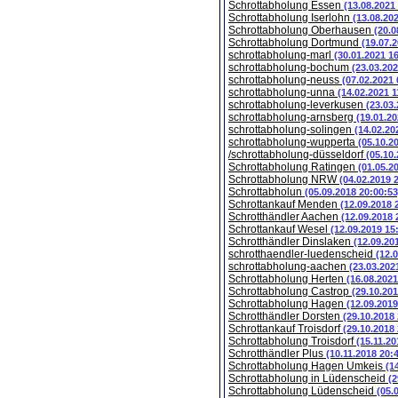
Schrottabholung Essen
(13.08.2021
Schrottabholung Iserlohn
(13.08.20
Schrottabholung Oberhausen
(20.0
Schrottabholung Dortmund
(19.07.
schrottabholung-marl
(30.01.2021 1
schrottabholung-bochum
(23.03.202
schrottabholung-neuss
(07.02.2021 
schrottabholung-unna
(14.02.2021 1
schrottabholung-leverkusen
(23.03
schrottabholung-arnsberg
(19.01.20
schrottabholung-solingen
(14.02.20
schrottabholung-wupperta
(05.10.2
/schrottabholung-düsseldorf
(05.10
Schrottabholung Ratingen
(01.05.2
Schrottabholung NRW
(04.02.2019 
Schrottabholun
(05.09.2018 20:00:53
Schrottankauf Menden
(12.09.2018 
Schrotthändler Aachen
(12.09.2018 
Schrottankauf Wesel
(12.09.2019 15
Schrotthändler Dinslaken
(12.09.20
schrotthaendler-luedenscheid
(12.
schrottabholung-aachen
(23.03.202
Schrottabholung Herten
(16.08.2021
Schrottabholung Castrop
(29.10.201
Schrottabholung Hagen
(12.09.2019
Schrotthändler Dorsten
(29.10.2018
Schrottankauf Troisdorf
(29.10.2018
Schrottabholung Troisdorf
(15.11.20
Schrotthändler Plus
(10.11.2018 20:
Schrottabholung Hagen Umkeis
(1
Schrottabholung in Lüdenscheid
(2
Schrottabholung Lüdenscheid
(05.