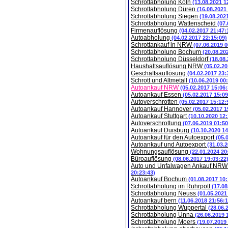
Schrottabholung Köln
(13.08.2021 1
Schrottabholung Düren
(16.08.2021
Schrottabholung Siegen
(19.08.202
Schrottabholung Wattenscheid
(07.
Firmenauflösung
(04.02.2017 21:47:
Autoabholung
(04.02.2017 22:15:09)
Schrottankauf in NRW
(07.06.2019 0
Schrottabholung Bochum
(20.08.20
Schrottabholung Düsseldorf
(18.08
Haushaltsauflösung NRW
(05.02.20
Geschäftsauflösung
(04.02.2017 23:
Schrott und Altmetall
(10.06.2019 00
Autoankauf NRW
(05.02.2017 15:06:
Autoankauf Essen
(05.02.2017 15:09
Autoverschrotten
(05.02.2017 15:12:
Autoankauf Hannover
(05.02.2017 1
Autoankauf Stuttgart
(10.10.2020 12:
Autoverschrottung
(07.06.2019 01:50
Autoankauf Duisburg
(10.10.2020 14
Autoankauf für den Autoexport
(05.
Autoankauf und Autoexport
(31.03.
Wohnungsauflösung
(22.01.2024 20
Büroauflösung
(08.06.2017 19:03:22
Auto und Unfalwagen Ankauf NR
20:23:43)
Autoankauf Bochum
(01.08.2017 10:
Schrottabholung im Ruhrpott
(17.08
Schrottabholung Neuss
(01.05.2021
Autoankauf bern
(11.06.2018 21:56:1
Schrottabholung Wuppertal
(28.06.
Schrottabholung Unna
(26.06.2019 
Schrottabholung Moers
(19.07.2019