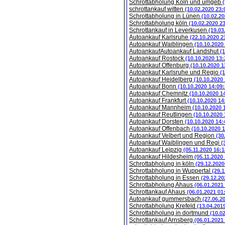
Schrottabholung Köln und umgeb
schrottankauf witten
(10.02.2020 23:
Schrottabholung in Lünen
(10.02.20
Schrottabholung köln
(10.02.2020 2
Schrottankauf in Leverkusen
(19.03
Autoankauf Karlsruhe
(22.10.2020 2
Autoankauf Waiblingen
(10.10.2020
AutoankaufAutoankauf Landshut
(
Autoankauf Rostock
(10.10.2020 13:
Autoankauf Offenburg
(10.10.2020 1
Autoankauf Karlsruhe und Regio
(
Autoankauf Heidelberg
(10.10.2020
Autoankauf Bonn
(10.10.2020 14:09:
Autoankauf Chemnitz
(10.10.2020 1
Autoankauf Frankfurt
(10.10.2020 14
Autoankauf Mannheim
(10.10.2020 
Autoankauf Reutlingen
(10.10.2020 
Autoankauf Dorsten
(10.10.2020 14:
Autoankauf Offenbach
(10.10.2020 
Autoankauf Velbert und Region
(30
Autoankauf Waiblingen und Regi
(
Autoankauf Leipzig
(05.11.2020 16:1
Autoankauf Hildesheim
(05.11.2020
Schrottabholung in köln
(29.12.2020
Schrottabholung in Wuppertal
(29.1
Schrottabholung in Essen
(29.12.20
Schrottabholung Ahaus
(06.01.2021
Schrottankauf Ahaus
(06.01.2021 01
Autoankauf gummersbach
(27.06.2
Schrottabholung Krefeld
(13.04.201
Schrottabholung in dortmund
(10.0
Schrottankauf Arnsberg
(06.01.2021