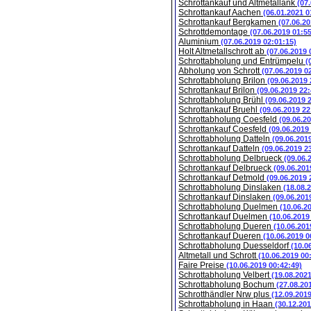
Schrottankauf und Altmetallank
(07
Schrottankauf Aachen
(06.01.2021 0
Schrottankauf Bergkamen
(07.06.20
Schrottdemontage
(07.06.2019 01:5
Aluminium
(07.06.2019 02:01:15)
Holt Altmetallschrott ab
(07.06.2019 
Schrottabholung und Entrümpelu
(
Abholung von Schrott
(07.06.2019 0
Schrottabholung Brilon
(09.06.2019 
Schrottankauf Brilon
(09.06.2019 22:
Schrottabholung Brühl
(09.06.2019 
Schrottankauf Bruehl
(09.06.2019 22
Schrottabholung Coesfeld
(09.06.2
Schrottankauf Coesfeld
(09.06.2019
Schrottabholung Datteln
(09.06.201
Schrottankauf Datteln
(09.06.2019 2
Schrottabholung Delbrueck
(09.06.
Schrottankauf Delbrueck
(09.06.201
Schrottankauf Detmold
(09.06.2019 
Schrottabholung Dinslaken
(18.08.
Schrottankauf Dinslaken
(09.06.201
Schrottabholung Duelmen
(10.06.2
Schrottankauf Duelmen
(10.06.2019
Schrottabholung Dueren
(10.06.201
Schrottankauf Dueren
(10.06.2019 0
Schrottabholung Duesseldorf
(10.0
Altmetall und Schrott
(10.06.2019 00
Faire Preise
(10.06.2019 00:42:49)
Schrottabholung Velbert
(19.08.202
Schrottabholung Bochum
(27.08.20
Schrotthändler Nrw plus
(12.09.201
Schrottabholung in Haan
(30.12.201