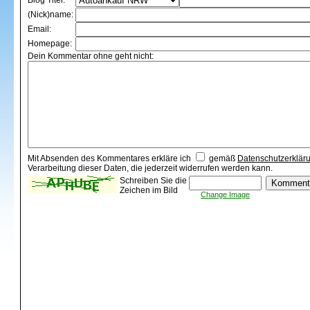
Blog Titel:
(Nick)name:
Email:
Homepage:
Dein Kommentar ohne geht nicht:
Mit Absenden des Kommentares erkläre ich
gemäß
Datenschutzerklär
Verarbeitung dieser Daten, die jederzeit widerrufen werden kann.
Schreiben Sie die
Zeichen im Bild
Change Image