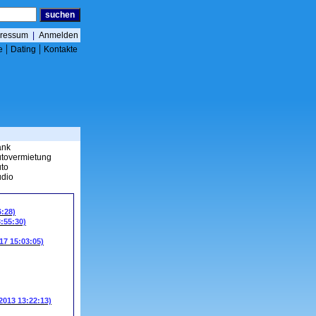
ressum
|
Anmelden
|
|
e
Dating
Kontakte
ank
tovermietung
to
dio
6:28)
3:55:30)
17 15:03:05)
.2013 13:22:13)