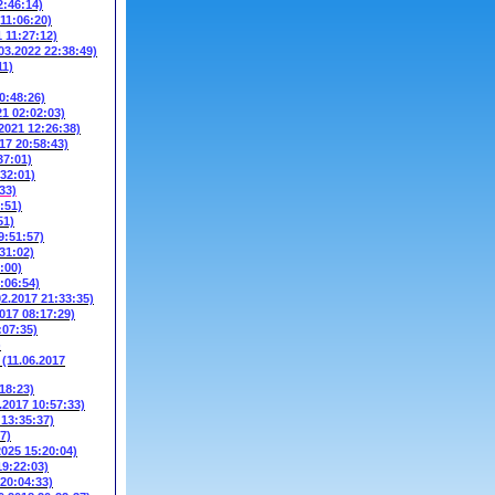
2:46:14)
 11:06:20)
1 11:27:12)
03.2022 22:38:49)
11)
0:48:26)
21 02:02:03)
.2021 12:26:38)
17 20:58:43)
37:01)
:32:01)
33)
:51)
51)
9:51:57)
31:02)
:00)
:06:54)
02.2017 21:33:35)
2017 08:17:29)
:07:35)
)
W
(11.06.2017
18:23)
.2017 10:57:33)
 13:35:37)
7)
2025 15:20:04)
19:22:03)
 20:04:33)