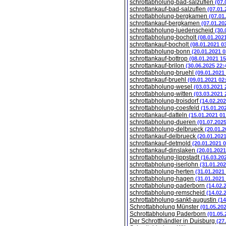
schrottabholung-bad-salzuflen
(07.
schrottankauf-bad-salzuflen
(07.01.
schrottabholung-bergkamen
(07.01
schrottankauf-bergkamen
(07.01.20
schrottabholung-luedenscheid
(30.
schrottabholung-bocholt
(08.01.202
schrottankauf-bocholt
(08.01.2021 0
schrottabholung-bonn
(20.01.2021 0
schrottankauf-bottrop
(08.01.2021 15
schrottankauf-brilon
(30.06.2025 22:
schrottabholung-bruehl
(09.01.2021
schrottankauf-bruehl
(09.01.2021 02
schrottabholung-wesel
(03.03.2021 
schrottabholung-witten
(03.03.2021 
schrottabholung-troisdorf
(14.02.202
schrottabholung-coesfeld
(15.01.20
schrottankauf-datteln
(15.01.2021 01
schrottabholung-dueren
(01.07.202
schrottabholung-delbrueck
(20.01.2
schrottankauf-delbrueck
(20.01.202
schrottankauf-detmold
(20.01.2021 
schrottankauf-dinslaken
(20.01.2021
schrottabholung-lippstadt
(16.03.20
schrottabholung-iserlohn
(31.01.202
schrottabholung-herten
(31.01.2021
schrottabholung-hagen
(31.01.2021
schrottabholung-paderborn
(14.02.
schrottabholung-remscheid
(14.02.
schrottabholung-sankt-augustin
(14
Schrottabholung Münster
(01.05.20
Schrottabholung Paderborn
(01.05.
Der Schrotthändler in Duisburg
(27