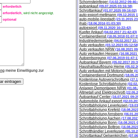
Schornsteinfeger
(14.02.2012 09:46:
autoankauf
(09.07.2025 03:16:38)
erforderlich
Schrottankauf
(01.07.2025 09:16:02)
erforderlich
, wird nicht angezeigt.
auto-export-mettmann
(09.12.2015 1
auto-mobile-lippstadt
(23.11.2015 23
optional
ihab
(18.06.2016 01:03:30)
autoexport
(09.11.2020 16:22:42)
Kupfer Ankauf
(04.02.2017 21:42:43)
Containerdienst
(18.05.2018 01:07:3
Industriedemontage
(04.02.2017 22:
Auto verkaufen
(03.12.2023 05:12:58
Auto verkaufen NRW
(16.08.2021 09
Auto verkaufen Hessen
(16.08.2021
Autoentsorgung
(07.06.2019 01:47:1
Autoankauf Bayern
(05.02.2017 20:3
Haushaltsauflösung Herne
(05.02.2
ung
meine Einwilligung zur
Auto verkaufen mit Motorschade
(0
Containerdienst Dortmund
(18.05.2
Kostenlose Autoverschrottung
(27.1
Kostenlose Schrottabholung
(02.02
Anlagen Demontagen NRW
(01.08
Altmetall und Elektroschrott
(22.05.
Autoankauf Center
(16.07.2021 09:2
Automobile Ankauf export
(02.03.20
Schrottabholung Leverkusen
(19.0
Schrottabholung Krefeld
(18.08.202
Schrottabholung Arnsberg
(06.01.2
Schrottabholung Aachen
(17.08.202
Schrottabholung Bonn
(16.08.2021 
Schrottabholung Bottrop
(16.08.202
Schrotthändler Leverkusen
(05.10.
Schrottankauf Gelsenkirchen
(07.0