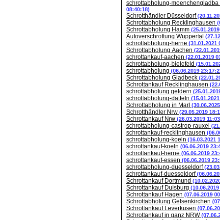
schrottabholung-moenchengladba
08:40:18)
Schrotthändler Düsseldorf
(20.11.2
Schrottabholung Recklinghausen
(
Schrottabholung Hamm
(25.01.2019
Autoverschrottung Wuppertal
(27.1
schrottabholung-herne
(31.01.2021 
Schrottabholung Aachen
(22.01.201
schrottankauf-aachen
(22.01.2019 0
schrottabholung-bielefeld
(15.01.20
schrottabholung
(06.06.2019 23:17:2
Schrottabholung Gladbeck
(22.01.2
Schrottankauf Recklinghausen
(22.
schrottabholung geldern
(25.01.201
schrottabholung-datteln
(15.01.2021
Schrottabholung in Marl
(30.06.2025
Schrotthändler Nrw
(29.05.2019 18:1
Schrottankauf Nrw
(26.03.2019 11:03
schrottabholung-castrop-rauxel
(21
schrottankauf-recklinghausen
(06.0
schrottabholung-koeln
(16.03.2021 
schrottankauf-koeln
(06.06.2019 23:
schrottankauf-herne
(06.06.2019 23:
schrottankauf-essen
(06.06.2019 23:
schrottabholung-duesseldorf
(23.03
schrottankauf-duesseldorf
(06.06.20
Schrottankauf Dortmund
(10.02.202
Schrottankauf Duisburg
(10.06.2019
Schrottankauf Hagen
(07.06.2019 00
Schrottabholung Gelsenkirchen
(07
Schrottankauf Leverkusen
(07.06.2
Schrottankauf in ganz NRW
(07.06.