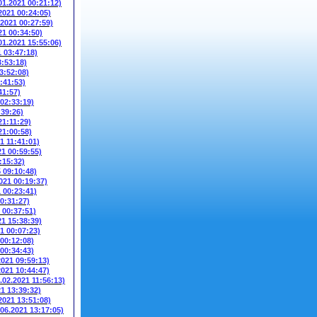
01.2021 00:21:12)
2021 00:24:05)
.2021 00:27:59)
21 00:34:50)
01.2021 15:55:06)
1 03:47:18)
3:53:18)
3:52:08)
:41:53)
41:57)
 02:33:19)
:39:26)
21:11:29)
21:00:58)
1 11:41:01)
21 00:59:55)
:15:32)
5 09:10:48)
021 00:19:37)
1 00:23:41)
00:31:27)
 00:37:51)
21 15:38:39)
1 00:07:23)
 00:12:08)
 00:34:43)
2021 09:59:13)
2021 10:44:47)
.02.2021 11:56:13)
21 13:39:32)
2021 13:51:08)
.06.2021 13:17:05)