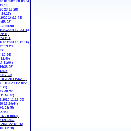
(10.01.2020 00:00:34)
00:48)
20 23:13:28)
3:18:17)
.2020 16:19:44)
1:58:23)
 12:49:30)
10.10.2020 12:59:15)
29:31)
3:43:11)
10.10.2020 13:49:10)
 13:53:28)
32)
4:20:34)
:22:59)
14:31:06)
14:38:08)
40:27)
14:47:03)
.10.2020 13:44:15)
30.10.2020 15:30:20)
8:42)
 17:40:27)
 11:57:10)
2.2020 12:12:05)
20 12:20:44)
 01:23:45)
:27:49)
016 01:10:58)
9 12:19:50)
2.2020 22:48:36)
 01:47:38)