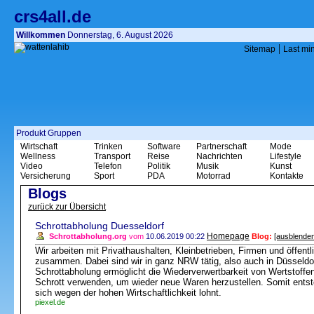
crs4all.de
Willkommen
Donnerstag, 6. August 2026
|
Sitemap
Last mi
Produkt Gruppen
Wirtschaft
Trinken
Software
Partnerschaft
Mode
Wellness
Transport
Reise
Nachrichten
Lifestyle
Video
Telefon
Politik
Musik
Kunst
Versicherung
Sport
PDA
Motorrad
Kontakte
Blogs
zurück zur Übersicht
Schrottabholung Duesseldorf
Homepage
Schrottabholung.org
vom
10.06.2019 00:22
Blog:
[ausblenden
Wir arbeiten mit Privathaushalten, Kleinbetrieben, Firmen und öffentl
zusammen. Dabei sind wir in ganz NRW tätig, also auch in Düsseldor
Schrottabholung ermöglicht die Wiederverwertbarkeit von Wertstoffen
Schrott verwenden, um wieder neue Waren herzustellen. Somit entste
sich wegen der hohen Wirtschaftlichkeit lohnt.
piexel.de