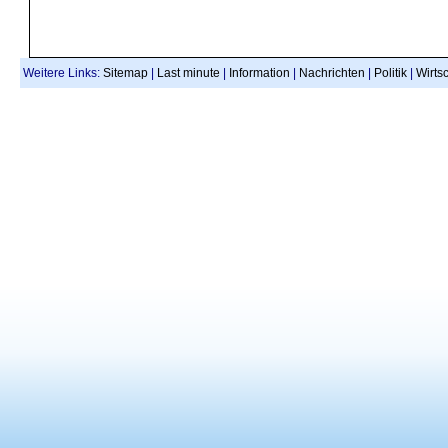
Weitere Links:
Sitemap
|
Last minute
|
Information
|
Nachrichten
|
Politik
|
Wirtsc