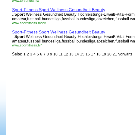
www.torschuss.tv/
Sport-Fitness Sport Wellness Gesundheit Beauty
..
Sport
Wellness Gesundheit Beauty Hochleistungs-Eiweiß-Vital-Formel
amateur,fussball bundesliga,fussball bundesliga,abzeichen,fussball wm,f
www.sportfitness.mobi/
Sport-Fitness Sport Wellness Gesundheit Beauty
..
Sport
Wellness Gesundheit Beauty Hochleistungs-Eiweiß-Vital-Formel
amateur,fussball bundesliga,fussball bundesliga,abzeichen,fussball wm,f
www.sportfitness.tv/
Seite:
1
2
3
4
5
6
7
8
9
10
11
12
13
14
15
16
17
18
19
20
21
Vorwärts