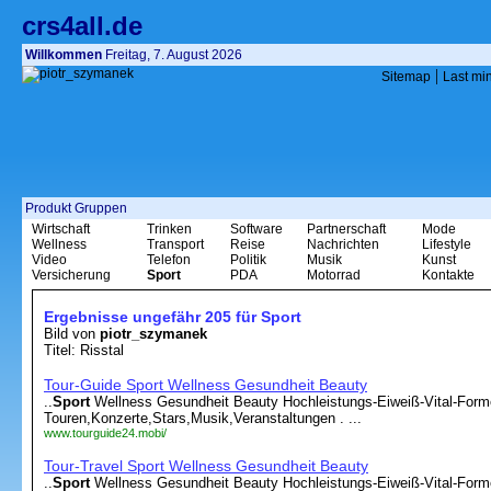
crs4all.de
Willkommen
Freitag, 7. August 2026
|
Sitemap
Last mi
Produkt Gruppen
Wirtschaft
Trinken
Software
Partnerschaft
Mode
Wellness
Transport
Reise
Nachrichten
Lifestyle
Video
Telefon
Politik
Musik
Kunst
Versicherung
Sport
PDA
Motorrad
Kontakte
Ergebnisse ungefähr 205 für Sport
Bild von
piotr_szymanek
Titel: Risstal
Tour-Guide Sport Wellness Gesundheit Beauty
..
Sport
Wellness Gesundheit Beauty Hochleistungs-Eiweiß-Vital-Forme
Touren,Konzerte,Stars,Musik,Veranstaltungen . ...
www.tourguide24.mobi/
Tour-Travel Sport Wellness Gesundheit Beauty
..
Sport
Wellness Gesundheit Beauty Hochleistungs-Eiweiß-Vital-Forme