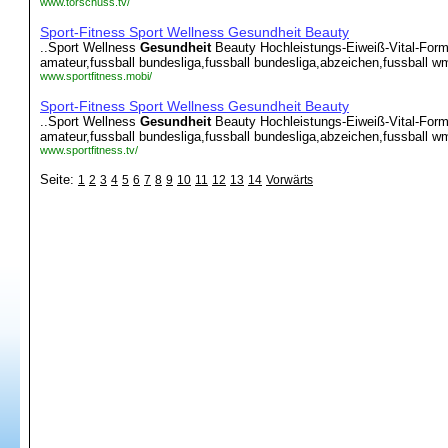
www.torschuss.tv/
Sport-Fitness Sport Wellness Gesundheit Beauty
..Sport Wellness
Gesundheit
Beauty Hochleistungs-Eiweiß-Vital-Forme
amateur,fussball bundesliga,fussball bundesliga,abzeichen,fussball wm,f
www.sportfitness.mobi/
Sport-Fitness Sport Wellness Gesundheit Beauty
..Sport Wellness
Gesundheit
Beauty Hochleistungs-Eiweiß-Vital-Forme
amateur,fussball bundesliga,fussball bundesliga,abzeichen,fussball wm,f
www.sportfitness.tv/
Seite:
1
2
3
4
5
6
7
8
9
10
11
12
13
14
Vorwärts