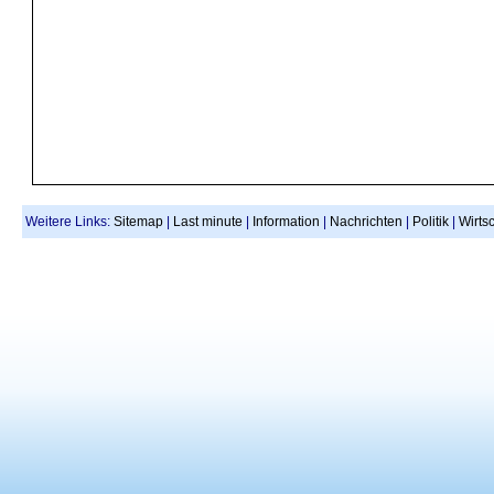
Weitere Links:
Sitemap
|
Last minute
|
Information
|
Nachrichten
|
Politik
|
Wirtsc