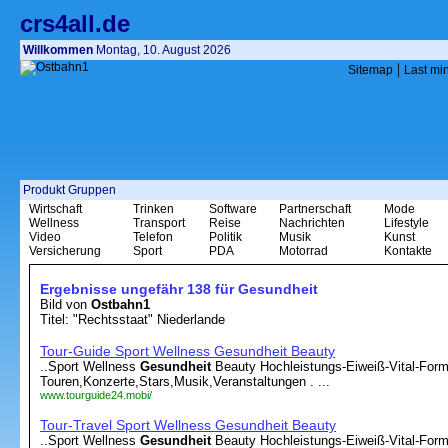
crs4all.de
Willkommen
Montag, 10. August 2026
|
Sitemap
Last mi
Produkt Gruppen
Wirtschaft
Trinken
Software
Partnerschaft
Mode
Wellness
Transport
Reise
Nachrichten
Lifestyle
Video
Telefon
Politik
Musik
Kunst
Versicherung
Sport
PDA
Motorrad
Kontakte
Ergebnisse ungefähr 138 für Gesundheit
Bild von
Ostbahn1
Titel: "Rechtsstaat" Niederlande
Tour-Guide Sport Wellness Gesundheit Beauty
..Sport Wellness
Gesundheit
Beauty Hochleistungs-Eiweiß-Vital-Forme
Touren,Konzerte,Stars,Musik,Veranstaltungen . ...
www.tourguide24.mobi/
Tour-Travel Sport Wellness Gesundheit Beauty
..Sport Wellness
Gesundheit
Beauty Hochleistungs-Eiweiß-Vital-Forme