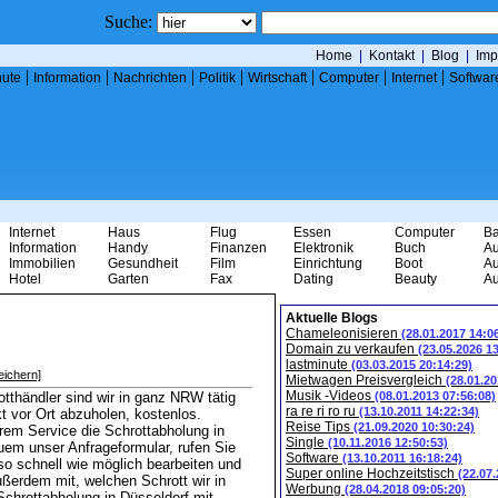
Suche:
Home
|
Kontakt
|
Blog
|
Imp
|
|
|
|
|
|
|
nute
Information
Nachrichten
Politik
Wirtschaft
Computer
Internet
Softwar
Internet
Haus
Flug
Essen
Computer
B
Information
Handy
Finanzen
Elektronik
Buch
Au
Immobilien
Gesundheit
Film
Einrichtung
Boot
Au
Hotel
Garten
Fax
Dating
Beauty
Au
Aktuelle Blogs
Chameleonisieren
(28.01.2017 14:0
Domain zu verkaufen
(23.05.2026 1
lastminute
(03.03.2015 20:14:29)
eichern]
Mietwagen Preisvergleich
(28.01.20
Musik -Videos
tthändler sind wir in ganz NRW tätig
(08.01.2013 07:56:08)
ra re ri ro ru
(13.10.2011 14:22:34)
t vor Ort abzuholen, kostenlos.
Reise Tips
(21.09.2020 10:30:24)
em Service die Schrottabholung in
Single
(10.11.2016 12:50:53)
em unser Anfrageformular, rufen Sie
Software
(13.10.2011 16:18:24)
so schnell wie möglich bearbeiten und
Super online Hochzeitstisch
(22.07
ußerdem mit, welchen Schrott wir in
Werbung
(28.04.2018 09:05:20)
Schrottabholung in Düsseldorf mit