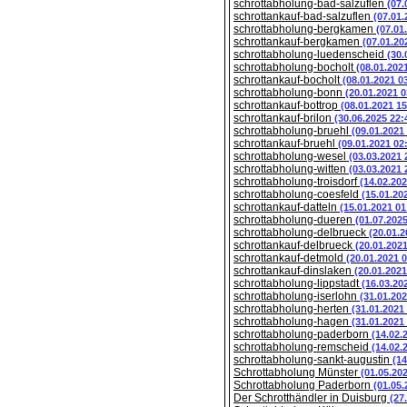
schrottabholung-bad-salzuflen
(07.
schrottankauf-bad-salzuflen
(07.01.
schrottabholung-bergkamen
(07.01
schrottankauf-bergkamen
(07.01.20
schrottabholung-luedenscheid
(30.
schrottabholung-bocholt
(08.01.202
schrottankauf-bocholt
(08.01.2021 0
schrottabholung-bonn
(20.01.2021 0
schrottankauf-bottrop
(08.01.2021 15
schrottankauf-brilon
(30.06.2025 22:
schrottabholung-bruehl
(09.01.2021
schrottankauf-bruehl
(09.01.2021 02
schrottabholung-wesel
(03.03.2021 
schrottabholung-witten
(03.03.2021 
schrottabholung-troisdorf
(14.02.202
schrottabholung-coesfeld
(15.01.20
schrottankauf-datteln
(15.01.2021 01
schrottabholung-dueren
(01.07.202
schrottabholung-delbrueck
(20.01.2
schrottankauf-delbrueck
(20.01.202
schrottankauf-detmold
(20.01.2021 
schrottankauf-dinslaken
(20.01.2021
schrottabholung-lippstadt
(16.03.20
schrottabholung-iserlohn
(31.01.202
schrottabholung-herten
(31.01.2021
schrottabholung-hagen
(31.01.2021
schrottabholung-paderborn
(14.02.
schrottabholung-remscheid
(14.02.
schrottabholung-sankt-augustin
(14
Schrottabholung Münster
(01.05.20
Schrottabholung Paderborn
(01.05.
Der Schrotthändler in Duisburg
(27