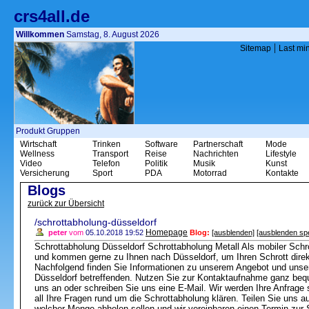
crs4all.de
Willkommen
Samstag, 8. August 2026
|
Sitemap
Last mi
Produkt Gruppen
Wirtschaft
Trinken
Software
Partnerschaft
Mode
Wellness
Transport
Reise
Nachrichten
Lifestyle
Video
Telefon
Politik
Musik
Kunst
Versicherung
Sport
PDA
Motorrad
Kontakte
Blogs
zurück zur Übersicht
/schrottabholung-düsseldorf
Homepage
peter
vom
05.10.2018 19:52
Blog:
[ausblenden]
[ausblenden sp
Schrottabholung Düsseldorf Schrottabholung Metall Als mobiler Schro
und kommen gerne zu Ihnen nach Düsseldorf, um Ihren Schrott direk
Nachfolgend finden Sie Informationen zu unserem Angebot und unser
Düsseldorf betreffenden. Nutzen Sie zur Kontaktaufnahme ganz bequ
uns an oder schreiben Sie uns eine E-Mail. Wir werden Ihre Anfrage 
all Ihre Fragen rund um die Schrottabholung klären. Teilen Sie uns a
welcher Menge abholen sollen und wir vereinbaren einen Termin zur 