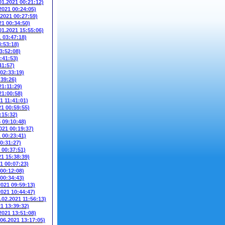
01.2021 00:21:12)
2021 00:24:05)
.2021 00:27:59)
21 00:34:50)
01.2021 15:55:06)
1 03:47:18)
3:53:18)
3:52:08)
:41:53)
41:57)
 02:33:19)
:39:26)
21:11:29)
21:00:58)
1 11:41:01)
21 00:59:55)
:15:32)
5 09:10:48)
021 00:19:37)
1 00:23:41)
00:31:27)
 00:37:51)
21 15:38:39)
1 00:07:23)
 00:12:08)
 00:34:43)
2021 09:59:13)
2021 10:44:47)
.02.2021 11:56:13)
21 13:39:32)
2021 13:51:08)
.06.2021 13:17:05)