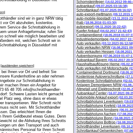
Schornsteinfeger
(14.02.2012 09:46:
autoankauf
(09.07.2025 03:16:38)
Schrottankauf
(01.07.2025 09:16:02)
ern]
auto-export-mettmann
(09.12.2015 1
tthändler sind wir in ganz NRW tätig
auto-mobile-lippstadt
(23.11.2015 23
t vor Ort abzuholen, kostenlos.
ihab
(18.06.2016 01:03:30)
autoexport
em Service die Schrottabholung in
(09.11.2020 16:22:42)
Kupfer Ankauf
(04.02.2017 21:42:43)
em unser Anfrageformular, rufen Sie
Containerdienst
(18.05.2018 01:07:3
so schnell wie möglich bearbeiten und
Industriedemontage
(04.02.2017 22:
ußerdem mit, welchen Schrott wir in
Auto verkaufen
(03.12.2023 05:12:58
Schrottabholung in Düsseldorf mit
Auto verkaufen NRW
(16.08.2021 09
Auto verkaufen Hessen
(16.08.2021
Autoentsorgung
(07.06.2019 01:47:1
Autoankauf Bayern
(05.02.2017 20:3
Haushaltsauflösung Herne
(05.02.2
[ausblenden speichern]
Auto verkaufen mit Motorschade
(0
bei Ihnen vor Ort und befreit Sie
Containerdienst Dortmund
(18.05.2
n unsere Kundenhotline an oder nehmen
Kostenlose Autoverschrottung
(27.1
Angebote zur Schrottabholung in
Kostenlose Schrottabholung
(02.02
wir machen Ihnen ein Angebot für
Anlagen Demontagen NRW
(01.08
Altmetall und Elektroschrott
73 65 48 705 info@schrotthaendler-
(22.05.
Autoankauf Center
(16.07.2021 09:2
dorf: Schwere Lasten leicht gemacht
Automobile Ankauf export
(02.03.20
iel Platz weg, ohne dass er etwas
Schrottabholung Leverkusen
(19.0
er transportieren. Wer Schrott nicht
Schrottabholung Krefeld
(18.08.202
muss nicht sein. Mit Schrotthändler
Schrottabholung Arnsberg
(06.01.2
sen. Das erleichtert Ihnen die
Schrottabholung Aachen
(17.08.202
tun Ihrem Geldbeutel etwas Gutes. Denn
Schrottabholung Bonn
(16.08.2021 
Gewicht ist die Abholung Ihres Schrotts
Schrottabholung Bottrop
(16.08.202
 Sorgen um den Transport und auch
Schrotthändler Leverkusen
(05.10.
männisches Personal für Ihren Schrott
Schrottankauf Gelsenkirchen
(07.0