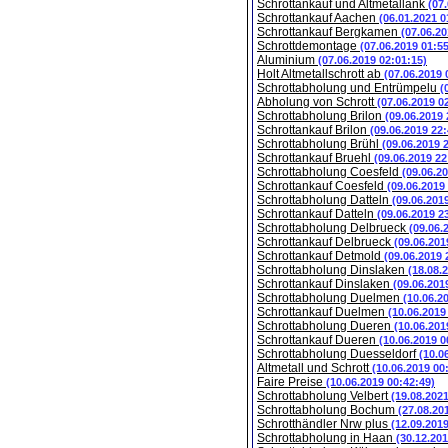
Schrottankauf und Altmetallank
(07
Schrottankauf Aachen
(06.01.2021 0
Schrottankauf Bergkamen
(07.06.20
Schrottdemontage
(07.06.2019 01:5
Aluminium
(07.06.2019 02:01:15)
Holt Altmetallschrott ab
(07.06.2019 
Schrottabholung und Entrümpelu
(
Abholung von Schrott
(07.06.2019 0
Schrottabholung Brilon
(09.06.2019 
Schrottankauf Brilon
(09.06.2019 22:
Schrottabholung Brühl
(09.06.2019 
Schrottankauf Bruehl
(09.06.2019 22
Schrottabholung Coesfeld
(09.06.2
Schrottankauf Coesfeld
(09.06.2019
Schrottabholung Datteln
(09.06.201
Schrottankauf Datteln
(09.06.2019 2
Schrottabholung Delbrueck
(09.06.
Schrottankauf Delbrueck
(09.06.201
Schrottankauf Detmold
(09.06.2019 
Schrottabholung Dinslaken
(18.08.
Schrottankauf Dinslaken
(09.06.201
Schrottabholung Duelmen
(10.06.2
Schrottankauf Duelmen
(10.06.2019
Schrottabholung Dueren
(10.06.201
Schrottankauf Dueren
(10.06.2019 0
Schrottabholung Duesseldorf
(10.0
Altmetall und Schrott
(10.06.2019 00
Faire Preise
(10.06.2019 00:42:49)
Schrottabholung Velbert
(19.08.202
Schrottabholung Bochum
(27.08.20
Schrotthändler Nrw plus
(12.09.201
Schrottabholung in Haan
(30.12.201