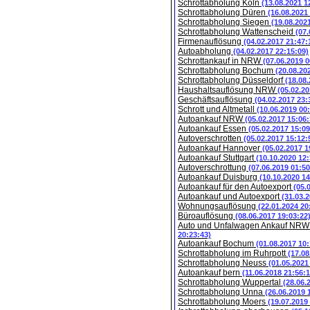
Schrottabholung Köln
(13.08.2021 1
Schrottabholung Düren
(16.08.2021
Schrottabholung Siegen
(19.08.202
Schrottabholung Wattenscheid
(07.
Firmenauflösung
(04.02.2017 21:47:
Autoabholung
(04.02.2017 22:15:09)
Schrottankauf in NRW
(07.06.2019 0
Schrottabholung Bochum
(20.08.20
Schrottabholung Düsseldorf
(18.08
Haushaltsauflösung NRW
(05.02.20
Geschäftsauflösung
(04.02.2017 23:
Schrott und Altmetall
(10.06.2019 00
Autoankauf NRW
(05.02.2017 15:06:
Autoankauf Essen
(05.02.2017 15:09
Autoverschrotten
(05.02.2017 15:12:
Autoankauf Hannover
(05.02.2017 1
Autoankauf Stuttgart
(10.10.2020 12:
Autoverschrottung
(07.06.2019 01:50
Autoankauf Duisburg
(10.10.2020 14
Autoankauf für den Autoexport
(05.
Autoankauf und Autoexport
(31.03.
Wohnungsauflösung
(22.01.2024 20
Büroauflösung
(08.06.2017 19:03:22
Auto und Unfalwagen Ankauf NR
20:23:43)
Autoankauf Bochum
(01.08.2017 10:
Schrottabholung im Ruhrpott
(17.08
Schrottabholung Neuss
(01.05.2021
Autoankauf bern
(11.06.2018 21:56:1
Schrottabholung Wuppertal
(28.06.
Schrottabholung Unna
(26.06.2019 
Schrottabholung Moers
(19.07.2019