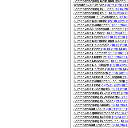
Schrottabholung Köln und umgeb
schrottankauf witten
(10.02.2020 23:
Schrottabholung in Lünen
(10.02.20
Schrottabholung köln
(10.02.2020 2
Schrottankauf in Leverkusen
(19.03
Autoankauf Karlsruhe
(22.10.2020 2
Autoankauf Waiblingen
(10.10.2020
AutoankaufAutoankauf Landshut
(
Autoankauf Rostock
(10.10.2020 13:
Autoankauf Offenburg
(10.10.2020 1
Autoankauf Karlsruhe und Regio
(
Autoankauf Heidelberg
(10.10.2020
Autoankauf Bonn
(10.10.2020 14:09:
Autoankauf Chemnitz
(10.10.2020 1
Autoankauf Frankfurt
(10.10.2020 14
Autoankauf Mannheim
(10.10.2020 
Autoankauf Reutlingen
(10.10.2020 
Autoankauf Dorsten
(10.10.2020 14:
Autoankauf Offenbach
(10.10.2020 
Autoankauf Velbert und Region
(30
Autoankauf Waiblingen und Regi
(
Autoankauf Leipzig
(05.11.2020 16:1
Autoankauf Hildesheim
(05.11.2020
Schrottabholung in köln
(29.12.2020
Schrottabholung in Wuppertal
(29.1
Schrottabholung in Essen
(29.12.20
Schrottabholung Ahaus
(06.01.2021
Schrottankauf Ahaus
(06.01.2021 01
Autoankauf gummersbach
(27.06.2
Schrottabholung Krefeld
(13.04.201
Schrottabholung in dortmund
(10.0
Schrottankauf Arnsberg
(06.01.2021