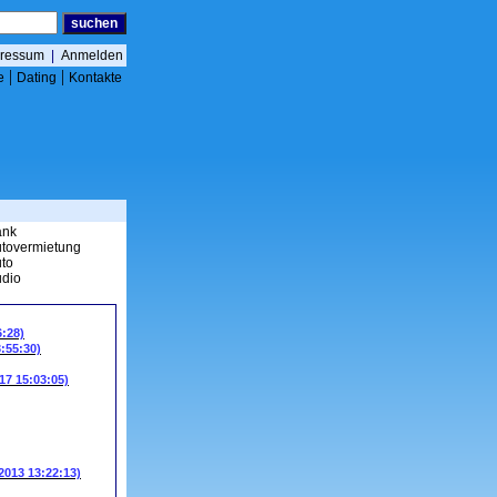
ressum
|
Anmelden
|
|
e
Dating
Kontakte
ank
tovermietung
to
dio
6:28)
3:55:30)
17 15:03:05)
.2013 13:22:13)