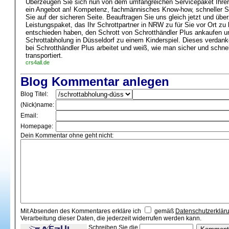
Überzeugen Sie sich nun von dem umfangreichen Servicepaket Ihrer 
ein Angebot an! Kompetenz, fachmännisches Know-how, schneller Ser
Sie auf der sicheren Seite. Beauftragen Sie uns gleich jetzt und übe
Leistungspaket, das Ihr Schrottpartner in NRW zu für Sie vor Ort zu 
entschieden haben, den Schrott von Schrotthändler Plus ankaufen un
Schrottabholung in Düsseldorf zu einem Kinderspiel. Dieses verdan
bei Schrotthändler Plus arbeitet und weiß, wie man sicher und schne
transportiert.
crs4all.de
Blog Kommentar anlegen
Blog Titel:
(Nick)name:
Email:
Homepage:
Dein Kommentar ohne geht nicht:
Mit Absenden des Kommentares erkläre ich
gemäß
Datenschutzerklär
Verarbeitung dieser Daten, die jederzeit widerrufen werden kann.
Schreiben Sie die