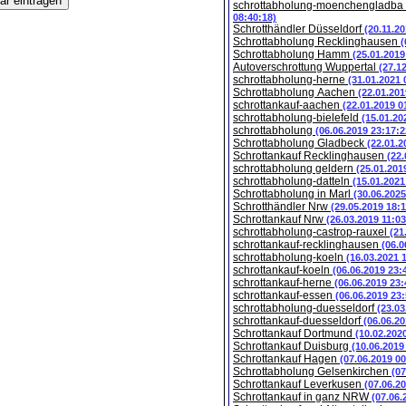
schrottabholung-moenchengladba
08:40:18)
Schrotthändler Düsseldorf
(20.11.2
Schrottabholung Recklinghausen
(
Schrottabholung Hamm
(25.01.2019
Autoverschrottung Wuppertal
(27.1
schrottabholung-herne
(31.01.2021 
Schrottabholung Aachen
(22.01.201
schrottankauf-aachen
(22.01.2019 0
schrottabholung-bielefeld
(15.01.20
schrottabholung
(06.06.2019 23:17:2
Schrottabholung Gladbeck
(22.01.2
Schrottankauf Recklinghausen
(22.
schrottabholung geldern
(25.01.201
schrottabholung-datteln
(15.01.2021
Schrottabholung in Marl
(30.06.2025
Schrotthändler Nrw
(29.05.2019 18:1
Schrottankauf Nrw
(26.03.2019 11:03
schrottabholung-castrop-rauxel
(21
schrottankauf-recklinghausen
(06.0
schrottabholung-koeln
(16.03.2021 
schrottankauf-koeln
(06.06.2019 23:
schrottankauf-herne
(06.06.2019 23:
schrottankauf-essen
(06.06.2019 23:
schrottabholung-duesseldorf
(23.03
schrottankauf-duesseldorf
(06.06.20
Schrottankauf Dortmund
(10.02.202
Schrottankauf Duisburg
(10.06.2019
Schrottankauf Hagen
(07.06.2019 00
Schrottabholung Gelsenkirchen
(07
Schrottankauf Leverkusen
(07.06.2
Schrottankauf in ganz NRW
(07.06.