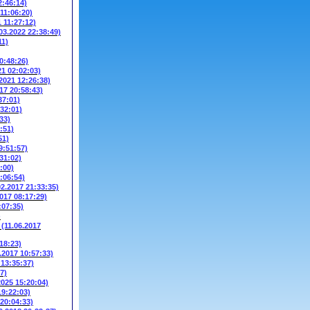
2:46:14)
 11:06:20)
1 11:27:12)
03.2022 22:38:49)
11)
0:48:26)
21 02:02:03)
.2021 12:26:38)
17 20:58:43)
37:01)
:32:01)
33)
:51)
51)
9:51:57)
31:02)
:00)
:06:54)
02.2017 21:33:35)
2017 08:17:29)
:07:35)
)
W
(11.06.2017
18:23)
.2017 10:57:33)
 13:35:37)
7)
2025 15:20:04)
19:22:03)
 20:04:33)