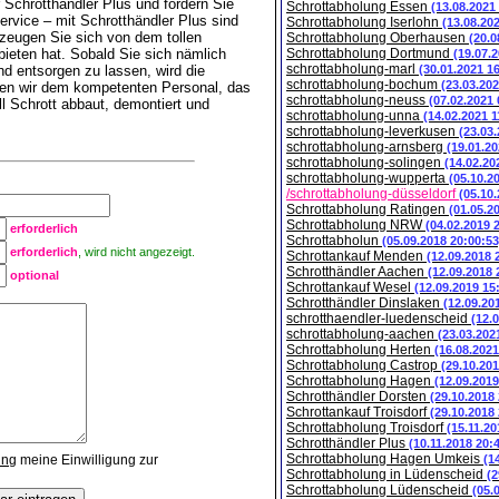
Schrotthändler Plus und fordern Sie
Schrottabholung Essen
(13.08.2021
vice – mit Schrotthändler Plus sind
Schrottabholung Iserlohn
(13.08.20
rzeugen Sie sich von dem tollen
Schrottabholung Oberhausen
(20.0
bieten hat. Sobald Sie sich nämlich
Schrottabholung Dortmund
(19.07.
schrottabholung-marl
d entsorgen zu lassen, wird die
(30.01.2021 1
schrottabholung-bochum
(23.03.202
ken wir dem kompetenten Personal, das
schrottabholung-neuss
(07.02.2021 
ll Schrott abbaut, demontiert und
schrottabholung-unna
(14.02.2021 1
schrottabholung-leverkusen
(23.03
schrottabholung-arnsberg
(19.01.20
schrottabholung-solingen
(14.02.20
schrottabholung-wupperta
(05.10.2
/schrottabholung-düsseldorf
(05.10
Schrottabholung Ratingen
(01.05.2
Schrottabholung NRW
(04.02.2019 
erforderlich
Schrottabholun
(05.09.2018 20:00:53
erforderlich
, wird nicht angezeigt.
Schrottankauf Menden
(12.09.2018 
Schrotthändler Aachen
(12.09.2018 
optional
Schrottankauf Wesel
(12.09.2019 15
Schrotthändler Dinslaken
(12.09.20
schrotthaendler-luedenscheid
(12.
schrottabholung-aachen
(23.03.202
Schrottabholung Herten
(16.08.2021
Schrottabholung Castrop
(29.10.201
Schrottabholung Hagen
(12.09.2019
Schrotthändler Dorsten
(29.10.2018
Schrottankauf Troisdorf
(29.10.2018
Schrottabholung Troisdorf
(15.11.20
Schrotthändler Plus
(10.11.2018 20:
Schrottabholung Hagen Umkeis
ung
meine Einwilligung zur
(1
Schrottabholung in Lüdenscheid
(2
Schrottabholung Lüdenscheid
(05.