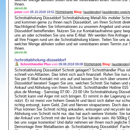
Ihnen.
piexel.de
Homepage
peter
vom
05.10.2018 19:51
Blog:
[ausblenden]
[ausblenden speich
Schrottabholung Düsseldorf Schrottabholung Metall Als mobiler Schro
und kommen gerne zu Ihnen nach Düsseldorf, um Ihren Schrott direk
Nachfolgend finden Sie Informationen zu unserem Angebot und unser
Düsseldorf betreffenden. Nutzen Sie zur Kontaktaufnahme ganz bequ
uns an oder schreiben Sie uns eine E-Mail. Wir werden Ihre Anfrage 
all Ihre Fragen rund um die Schrottabholung klären. Teilen Sie uns a
welcher Menge abholen sollen und wir vereinbaren einen Termin zur 
Ihnen.
piexel.de
/schrottabholung-düsseldorf
Homepage
Schrotthändler Plus
vom
09.08.2018 09:08
Blog:
[ausblenden]
Schrottabholung Düsseldorf Schrott gelagert? Schrotthändler Plus ist 
schnell von Altlasten. Das lohnt sich auch finanziell. Rufen Sie nu
Sie per E-Mail Kontakt mit uns auf und lassen Sie sich über unsere 
Düsseldorf beraten! Sagen Sie uns, welchen Schrott Sie haben und 
Ankauf und Abholung von Ihrem Schrott. Schrotthändler Hotline 015 
plus.de Montag - Samstag 07:00 - 23:00 Uhr Schrottabholung Düssel
Schrott kann viel Ärger mit sich bringen. Er nimmt in der Lagerung v
nützt. Er ist meist von hohem Gewicht und lässt sich daher nur schw
richtig entsorgt, kann Geld, Zeit und Nerven strapazieren. Doch das 
Plus können Sie Schrott richtig ankaufen, entsorgen und recyceln las
Abholung von Schrott nicht nur, das hat auch weitere Vorteile: Sie 
der Ankauf von Schrott mit der kann für Sie lukrativ sein. Ab 500kg 
bei uns sogar kostenlos! Und dafür nehmen wir Ihnen noch jegliche
Demontage Ihrer Metalllasten ab. Schrottabholung Düsseldorf: Fach