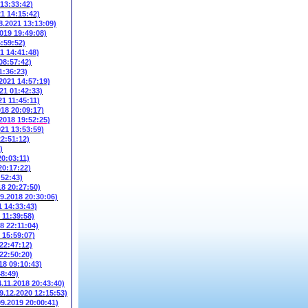
 13:33:42)
21 14:15:42)
8.2021 13:13:09)
2019 19:49:08)
6:59:52)
1 14:41:48)
08:57:42)
1:36:23)
.2021 14:57:19)
21 01:42:33)
21 11:45:11)
018 20:09:17)
.2018 19:52:25)
021 13:53:59)
22:51:12)
)
20:03:11)
20:17:22)
:52:43)
18 20:27:50)
09.2018 20:30:06)
1 14:33:43)
 11:39:58)
8 22:11:04)
 15:59:07)
 22:47:12)
 22:50:20)
18 09:10:43)
48:49)
4.11.2018 20:43:40)
9.12.2020 12:15:53)
09.2019 20:00:41)