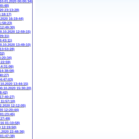
(10.01.2020 00:00:34)
00:48)
20 23:13:28)
3:18:17)
.2020 16:19:44)
1:58:23)
 12:49:30)
10.10.2020 12:59:15)
29:31)
3:43:11)
10.10.2020 13:49:10)
 13:53:28)
32)
4:20:34)
:22:59)
14:31:06)
14:38:08)
40:27)
14:47:03)
.10.2020 13:44:15)
30.10.2020 15:30:20)
8:42)
 17:40:27)
 11:57:10)
2.2020 12:12:05)
20 12:20:44)
 01:23:45)
:27:49)
016 01:10:58)
9 12:19:50)
2.2020 22:48:36)
 01:47:38)